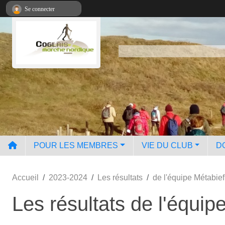
Panneau de gestion des cookies
Se connecter
POUR LES MEMBRES
VIE DU CLUB
D
Accueil
2023-2024
Les résultats
de l'équipe Métabief
Les résultats de l'équip