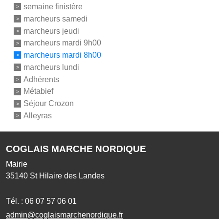
semaine finistère
marcheurs samedi
marcheurs jeudi
marcheurs mardi 9h00
marcheurs mardi 8h00
marcheurs lundi
Adhérents
Métabief
Séjour Crozon
Alleyras
COGLAIS MARCHE NORDIQUE
Mairie
35140
St Hilaire des Landes
Tél. :
06 07 57 06 01
admin@coglaismarchenordique.fr