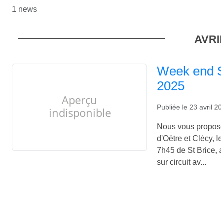
1 news
AVRI
Week end S
2025
Publiée le
23 avril 2
Nous vous propos
d'Oëtre et Clėcy, 
7h45 de St Brice, 
sur circuit av...