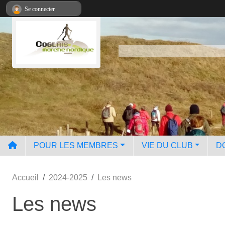
Panneau de gestion des cookies
Se connecter
POUR LES MEMBRES
VIE DU CLUB
D
Accueil
2024-2025
Les news
Les news